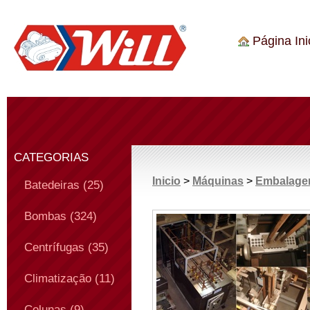
Página Inic
CATEGORIAS
Inicio
>
Máquinas
>
Embalage
Batedeiras (25)
Bombas (324)
Centrífugas (35)
Climatização (11)
Colunas (9)