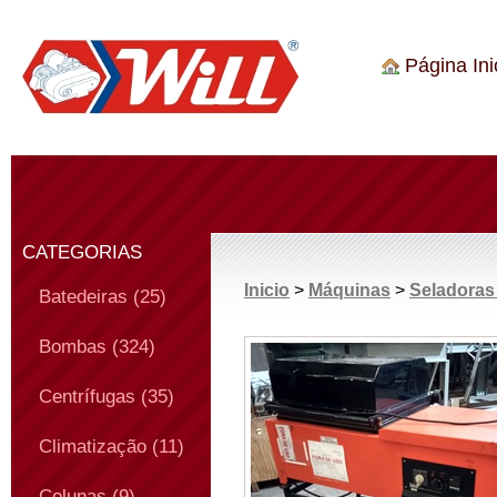
Página Inic
CATEGORIAS
Inicio
>
Máquinas
>
Seladoras
Batedeiras (25)
Bombas (324)
Centrífugas (35)
Climatização (11)
Colunas (9)