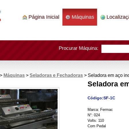
Página Inicial
Máquinas
Localizaç
Procurar Máquina:
>
Máquinas
>
Seladoras e Fechadoras
> Seladora em aço in
Seladora em
Código:
SF-1C
Marca: Fermac
N°: 024
Volts: 110
Com Pedal