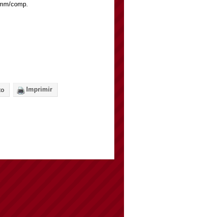
0mm/comp.
Imprimir
to