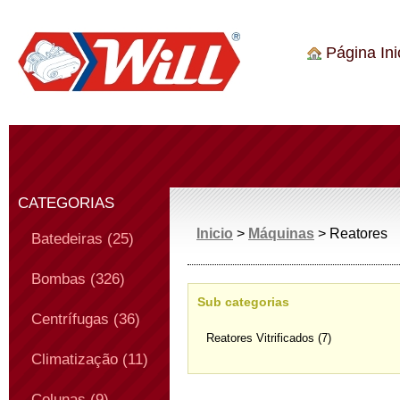
Página Inic
CATEGORIAS
Inicio
>
Máquinas
> Reatores
Batedeiras (25)
Bombas (326)
Sub categorias
Centrífugas (36)
Reatores Vitrificados (7)
Climatização (11)
Colunas (9)