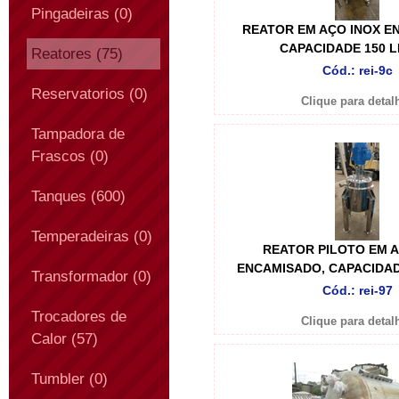
Pingadeiras (0)
REATOR EM AÇO INOX E
CAPACIDADE 150 L
Reatores (75)
Cód.: rei-9c
Reservatorios (0)
Clique para detal
Tampadora de
Frascos (0)
Tanques (600)
Temperadeiras (0)
REATOR PILOTO EM A
ENCAMISADO, CAPACIDAD
Transformador (0)
Cód.: rei-97
Trocadores de
Clique para detal
Calor (57)
Tumbler (0)