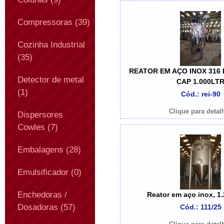
Compressoras (39)
Cozinha Industrial
(35)
REATOR EM AÇO INOX 316
Detector de metal
CAP 1.000LT
(1)
Cód.: rei-90
Clique para detal
Dispersores
Cowles (7)
Embalagens (28)
Emulsificador (0)
Enchedoras /
Reator em aço inox, 1.
Dosadoras (57)
Cód.: 111/25