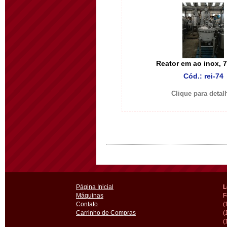
Reator em ao inox, 75
Cód.: rei-74
Clique para detal
Página Inicial
L
Máquinas
F
Contato
(
Carrinho de Compras
(
(